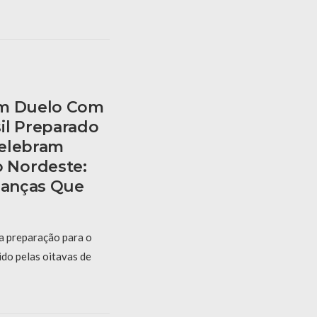
am Duelo Com
il Preparado
Celebram
 Nordeste:
rianças Que
 a preparação para o
ido pelas oitavas de