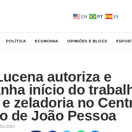
PT
EN
ES
POLÍTICA
ECONOMIA
OPINIÕES E BLOGS
ESPOR
Lucena autoriza e
ha início do trabal
 e zeladoria no Cent
co de João Pessoa
01/2021