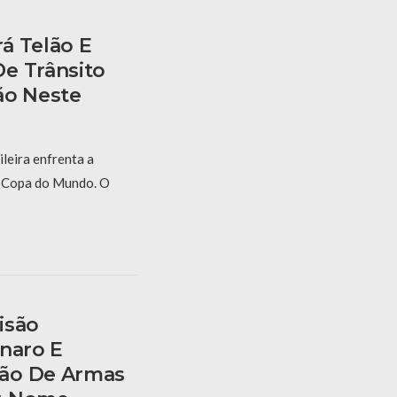
á Telão E
e Trânsito
ão Neste
ileira enfrenta a
a Copa do Mundo. O
isão
onaro E
ão De Armas