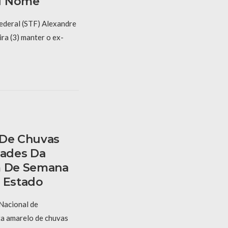
u Nome
ederal (STF) Alexandre
ra (3) manter o ex-
 De Chuvas
dades Da
m De Semana
o Estado
 Nacional de
ta amarelo de chuvas