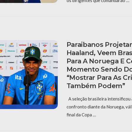
os dirigentes que comandarão …
Paraibanos Projet
Haaland, Veem Bras
Para A Noruega E 
Momento Sendo Do
“Mostrar Para As C
Também Podem”
A seleção brasileira intensificou
confronto diante da Noruega, vál
final da Copa …