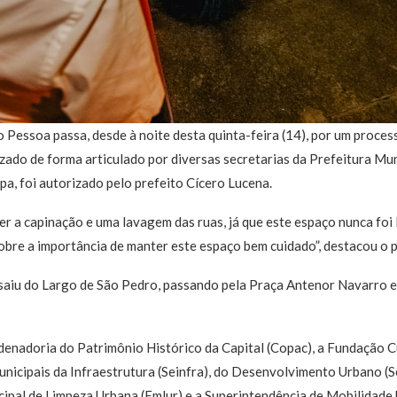
 Pessoa passa, desde à noite desta quinta-feira (14), por um proces
lizado de forma articulado por diversas secretarias da Prefeitura Mu
, foi autorizado pelo prefeito Cícero Lucena.
zer a capinação e uma lavagem das ruas, já que este espaço nunca foi 
obre a importância de manter este espaço bem cuidado”, destacou o p
o saiu do Largo de São Pedro, passando pela Praça Antenor Navarro 
denadoria do Patrimônio Histórico da Capital (Copac), a Fundação C
municipais da Infraestrutura (Seinfra), do Desenvolvimento Urbano (
cipal de Limpeza Urbana (Emlur) e a Superintendência de Mobilidad