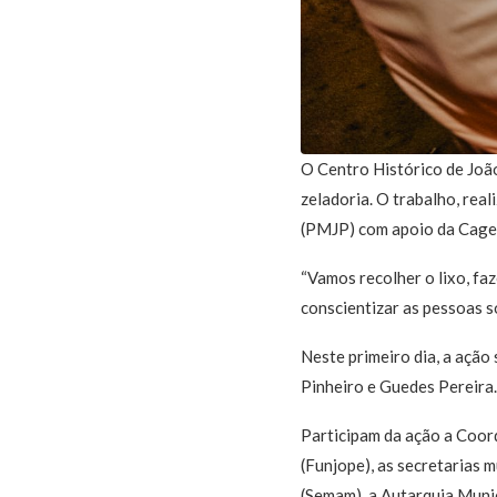
O Centro Histórico de João
zeladoria. O trabalho, rea
(PMJP) com apoio da Cagepa
“Vamos recolher o lixo, fa
conscientizar as pessoas s
Neste primeiro dia, a açã
Pinheiro e Guedes Pereira.
Participam da ação a Coor
(Funjope), as secretarias 
(Semam), a Autarquia Muni