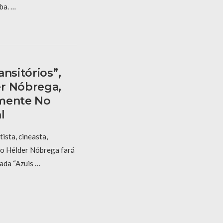
ba. …
nsitórios”,
r Nóbrega,
amente No
l
tista, cineasta,
no Hélder Nóbrega fará
ada “Azuis …