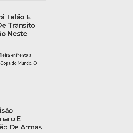
á Telão E
e Trânsito
ão Neste
ileira enfrenta a
a Copa do Mundo. O
isão
onaro E
ão De Armas