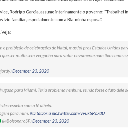
o vice, Rodrigo Garcia, assume interinamente o governo: “Trabalhei 
vívio familiar, especialmente com a Bia, minha esposa”.
 Veja:
 e proibição de celebrações de Natal, mas foi pros Estados Unidos par
Tem que ser muito sem vergonha para votar novamente num lixo como e
sjordy)
December 23, 2020
gada para Miami. Teria problema nenhum, se não fosse o fato dele de
 é desrespeito com a fé alheia.
iagem para mim.
#DitaDoria
pic.twitter.com/vvukSRc7dU
(@BolsonaroSP)
December 23, 2020