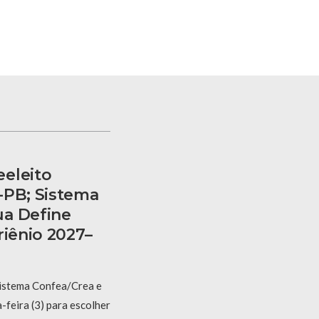
eleito
-PB; Sistema
ua Define
riênio 2027–
Sistema Confea/Crea e
feira (3) para escolher