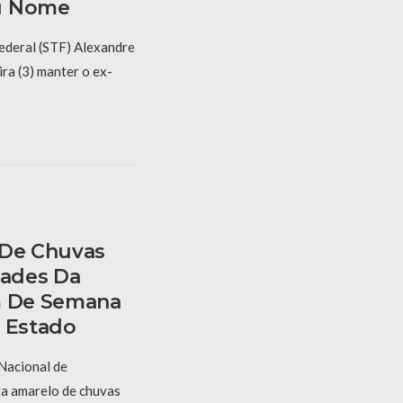
u Nome
ederal (STF) Alexandre
ra (3) manter o ex-
 De Chuvas
dades Da
m De Semana
o Estado
 Nacional de
ta amarelo de chuvas