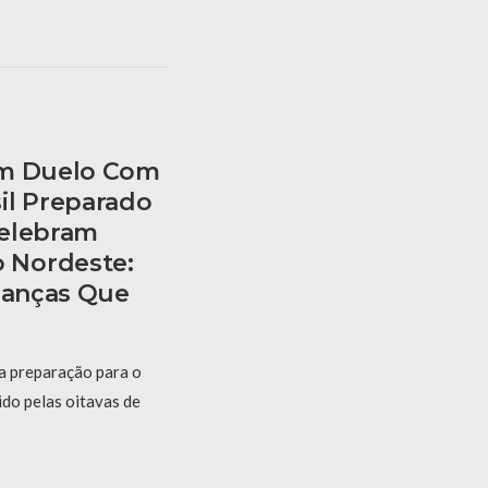
am Duelo Com
il Preparado
Celebram
 Nordeste:
rianças Que
 a preparação para o
ido pelas oitavas de