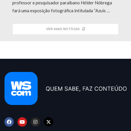
professor e pesquisador paraibano Hélder Nóbrega
fará uma exposição fotográfica intitulada “Azuis …
VER MAIS NOTÍCIAS