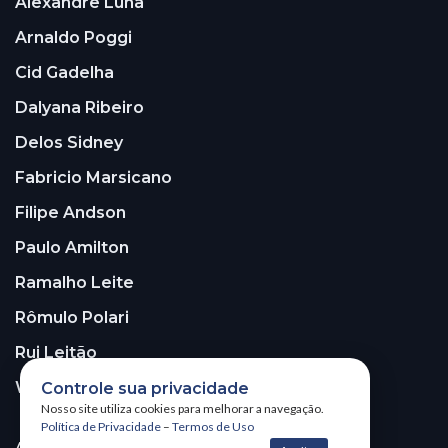
Alexandre Luna
Arnaldo Poggi
Cid Gadelha
Dalyana Ribeiro
Delos Sidney
Fabricio Marsicano
Filipe Andson
Paulo Amilton
Ramalho Leite
Rômulo Polari
Rui Leitão
Walter Santos
Controle sua privacidade
Nosso site utiliza cookies para melhorar a navegação.
Política de Privacidade
–
Termos de Uso
ASSINE A NOSSA NEWSLETTER!