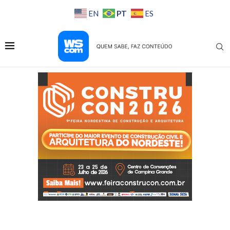
PT
EN
ES