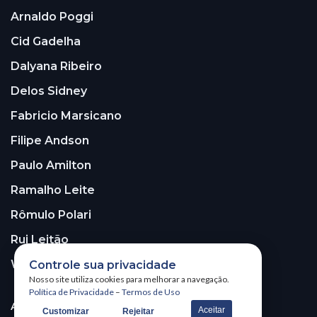
Arnaldo Poggi
Cid Gadelha
Dalyana Ribeiro
Delos Sidney
Fabricio Marsicano
Filipe Andson
Paulo Amilton
Ramalho Leite
Rômulo Polari
Rui Leitão
Walter Santos
Controle sua privacidade
Nosso site utiliza cookies para melhorar a navegação.
Política de Privacidade
–
Termos de Uso
ASSINE A NOSSA NEWSLETTER!
Aceitar
Customizar
Rejeitar