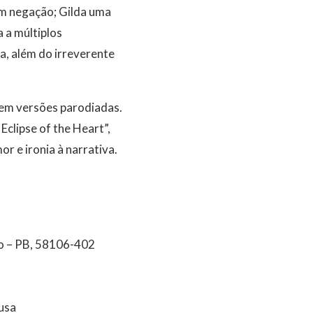
em negação; Gilda uma
a a múltiplos
a, além do irreverente
 em versões parodiadas.
clipse of the Heart”,
or e ironia à narrativa.
o – PB, 58106-402
usa