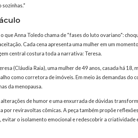
 sozinhas.”
áculo
o que Anna Toledo chama de “fases do luto ovariano”: choqu
 aceitação. Cada cena apresenta uma mulher em um moment
m central costura toda a narrativa: Teresa.
resa (Cláudia Raia), uma mulher de 49 anos, casada há 18, mã
alho como corretora de imóveis. Em meio às demandas do cot
omas da menopausa.
a, alterações de humor e uma enxurrada de dúvidas transfor
da por reviravoltas cômicas. A peça também propõe reflexões
 evitar o isolamento emocional e redescobrir a criatividade e