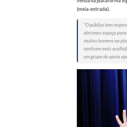
venda na plataforma Ing
(meia-entrada).
“O público tem respon
abrirmos espaço para 
muitos homens na pla
sentiram mais acolhid
um grupo de apoio após