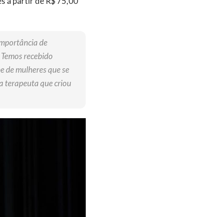
s a partir de R$ 75,00
importância de
. Temos recebido
e de mulheres que se
a terapeuta que criou