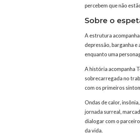
percebem que não estão
Sobre o espet
A estrutura acompanha 
depressão, barganha e
enquanto uma personage
A história acompanha Te
sobrecarregada no trab
com os primeiros sint
Ondas de calor, insôni
jornada surreal, marca
dialogar com o parceiro,
da vida.