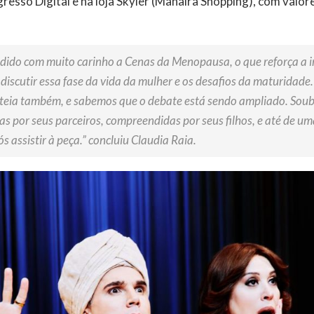
resso Digital e na loja Skyler (Manaíra Shopping), com valore
dido com muito carinho a Cenas da Menopausa, o que reforça a 
discutir essa fase da vida da mulher e os desafios da maturidade
teia também, e sabemos que o debate está sendo ampliado. Soub
as por seus parceiros, compreendidas por seus filhos, e até de um
 assistir à peça.” concluiu Claudia Raia.