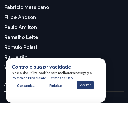
Fabricio Marsicano
Filipe Andson
Paulo Amilton
Ramalho Leite
Rômulo Polari
Rui Leitão
Controle sua privacidade
Walter Santos
Nosso site utiliza cookies para melhorar a navegação.
Política de Privacidade
–
Termos de Uso
ASSINE A NOSSA NEWSLETTER!
Aceitar
Customizar
Rejeitar
Receba nossa newsletter