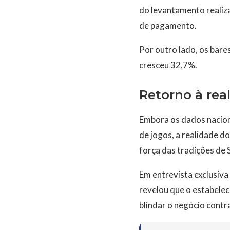
do levantamento realiz
de pagamento.
Por outro lado, os bar
cresceu 32,7%.
Retorno à rea
Embora os dados nacion
de jogos, a realidade d
força das tradições de 
Em entrevista exclusiva
revelou que o estabelec
blindar o negócio contra