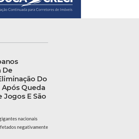
banos
 De
liminação Do
6 Após Queda
e Jogos E São
gigantes nacionais
afetados negativamente