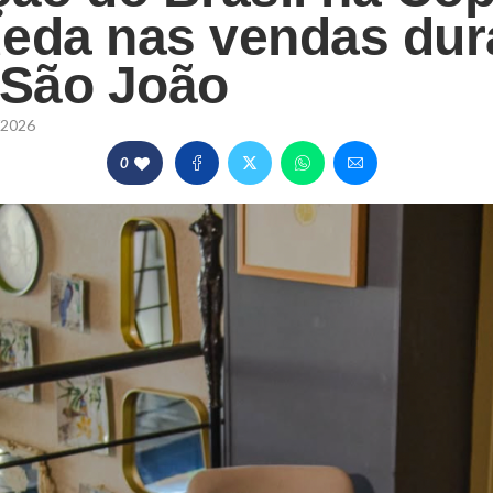
eda nas vendas dur
 São João
/2026
0