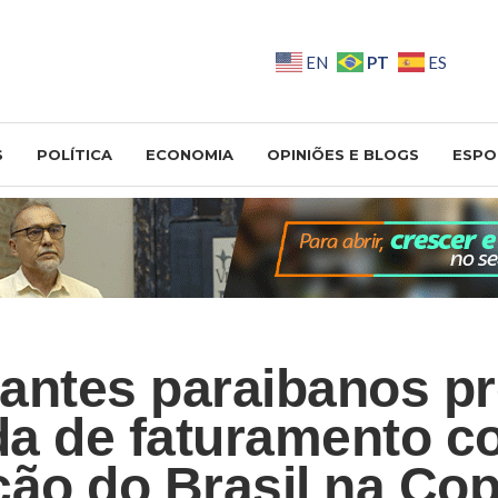
PT
EN
ES
S
POLÍTICA
ECONOMIA
OPINIÕES E BLOGS
ESPO
antes paraibanos p
a de faturamento 
ção do Brasil na Co