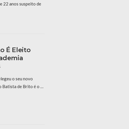
de 22 anos suspeito de
o É Eleito
cademia
s
elegeu o seu novo
o Batista de Brito é o …