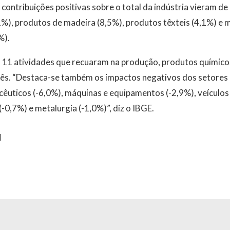
contribuições positivas sobre o total da indústria vieram d
,1%), produtos de madeira (8,5%), produtos têxteis (4,1%) e 
%).
s 11 atividades que recuaram na produção, produtos químico
 mês. “Destaca-se também os impactos negativos dos setores
êuticos (-6,0%), máquinas e equipamentos (-2,9%), veículo
-0,7%) e metalurgia (-1,0%)”, diz o IBGE.
l