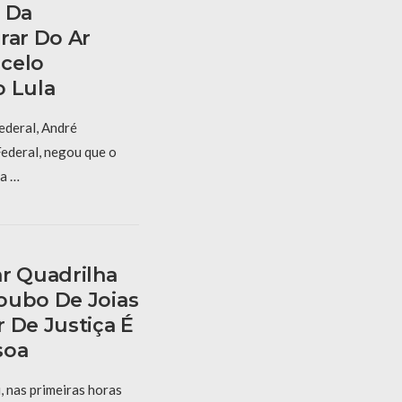
l Da
rar Do Ar
celo
o Lula
ederal, André
ederal, negou que o
la …
ar Quadrilha
oubo De Joias
 De Justiça É
soa
, nas primeiras horas