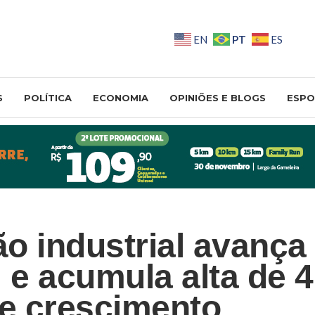
PT
EN
ES
S
POLÍTICA
ECONOMIA
OPINIÕES E BLOGS
ESPO
o industrial avança
l e acumula alta de 
de crescimento