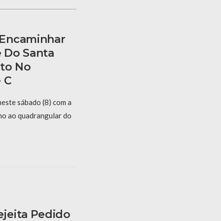
 Encaminhar
e Do Santa
eto No
 C
este sábado (8) com a
mo ao quadrangular do
jeita Pedido