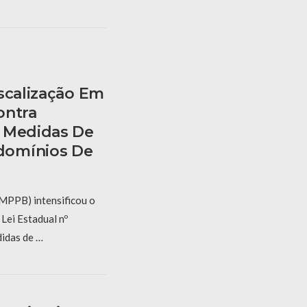
scalização Em
ontra
s Medidas De
domínios De
(MPPB) intensificou o
Lei Estadual nº
idas de …