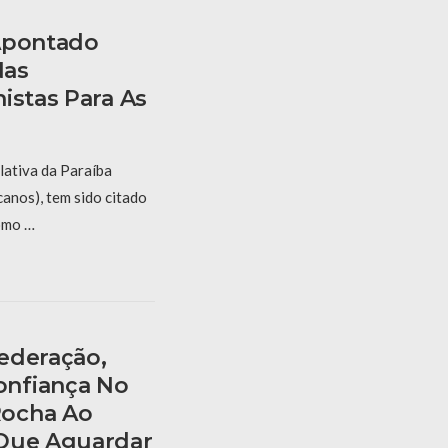
Apontado
Nas
istas Para As
lativa da Paraíba
anos), tem sido citado
omo …
ederação,
nfiança No
Rocha Ao
 Que Aguardar