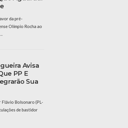
de
vor da pré-
ense Olímpio Rocha ao
 …
gueira Avisa
 Que PP E
tegrarão Sua
r Flávio Bolsonaro (PL-
culações de bastidor