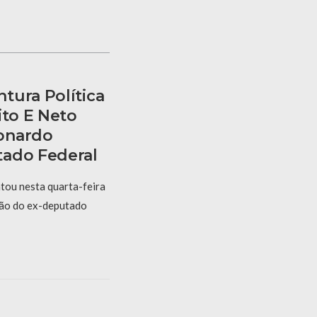
tura Política
ito E Neto
onardo
tado Federal
ntou nesta quarta-feira
são do ex-deputado