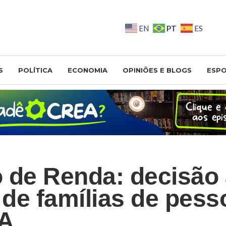
PT
EN
ES
S
POLÍTICA
ECONOMIA
OPINIÕES E BLOGS
ESP
 de Renda: decisão
s de famílias de pes
A