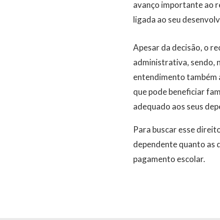
avanço importante ao r
ligada ao seu desenvolv
Apesar da decisão, o re
administrativa, sendo, n
entendimento também abr
que pode beneficiar fa
adequado aos seus depe
Para buscar esse direi
dependente quanto as d
pagamento escolar.