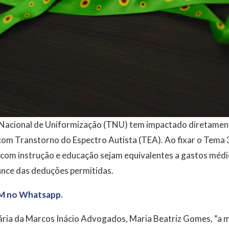
Nacional de Uniformização (TNU) tem impactado diretament
m Transtorno do Espectro Autista (TEA). Ao fixar o Tema 
 com instrução e educação sejam equivalentes a gastos méd
ance das deduções permitidas.
M no Whatsapp.
ária da Marcos Inácio Advogados, Maria Beatriz Gomes, “a 