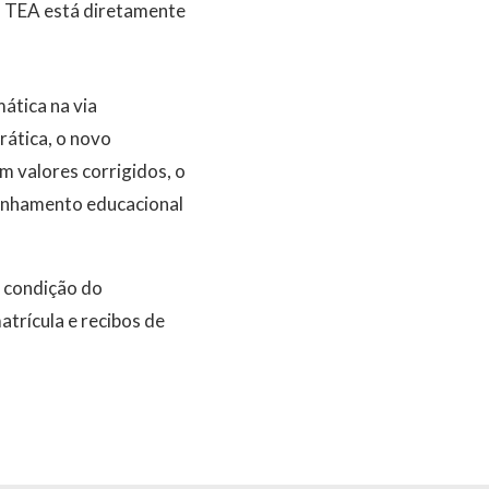
m TEA está diretamente
ática na via
rática, o novo
m valores corrigidos, o
panhamento educacional
 condição do
trícula e recibos de