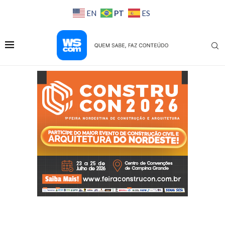
PT
EN
ES