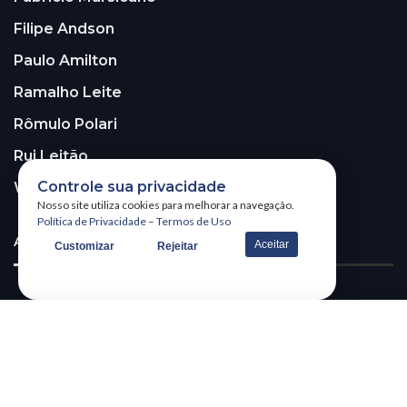
Filipe Andson
Paulo Amilton
Ramalho Leite
Rômulo Polari
Rui Leitão
Controle sua privacidade
Walter Santos
Nosso site utiliza cookies para melhorar a navegação.
Política de Privacidade
–
Termos de Uso
ASSINE A NOSSA NEWSLETTER!
Aceitar
Customizar
Rejeitar
Receba nossa newsletter
@2026 – All Right Reserved. WSCOM