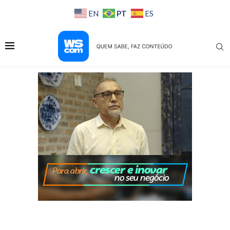
PT
EN
ES