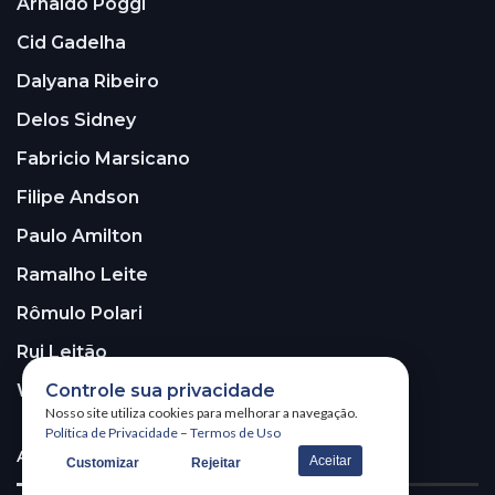
Arnaldo Poggi
Cid Gadelha
Dalyana Ribeiro
Delos Sidney
Fabricio Marsicano
Filipe Andson
Paulo Amilton
Ramalho Leite
Rômulo Polari
Rui Leitão
Controle sua privacidade
Walter Santos
Nosso site utiliza cookies para melhorar a navegação.
Política de Privacidade
–
Termos de Uso
ASSINE A NOSSA NEWSLETTER!
Aceitar
Customizar
Rejeitar