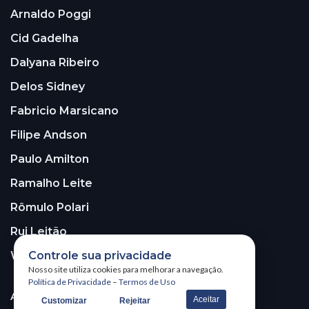
Arnaldo Poggi
Cid Gadelha
Dalyana Ribeiro
Delos Sidney
Fabricio Marsicano
Filipe Andson
Paulo Amilton
Ramalho Leite
Rômulo Polari
Rui Leitão
Controle sua privacidade
Walter Santos
Nosso site utiliza cookies para melhorar a navegação.
Política de Privacidade
–
Termos de Uso
ASSINE A NOSSA NEWSLETTER!
Aceitar
Customizar
Rejeitar