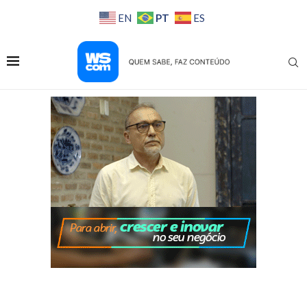
PT
EN
ES