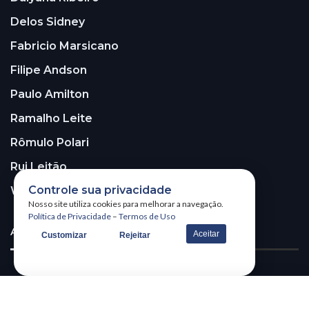
Delos Sidney
Fabricio Marsicano
Filipe Andson
Paulo Amilton
Ramalho Leite
Rômulo Polari
Rui Leitão
Controle sua privacidade
Walter Santos
Nosso site utiliza cookies para melhorar a navegação.
Política de Privacidade
–
Termos de Uso
ASSINE A NOSSA NEWSLETTER!
Aceitar
Customizar
Rejeitar
Receba nossa newsletter