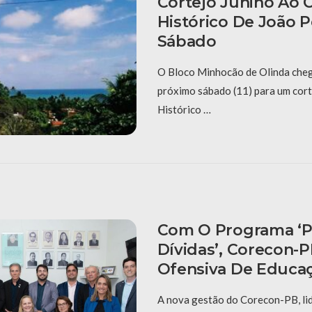
Cortejo Junino Ao 
Histórico De João 
Sábado
O Bloco Minhocão de Olinda cheg
próximo sábado (11) para um cort
Histórico …
Com O Programa ‘P
Dívidas’, Corecon-
Ofensiva De Educaç
A nova gestão do Corecon-PB, li