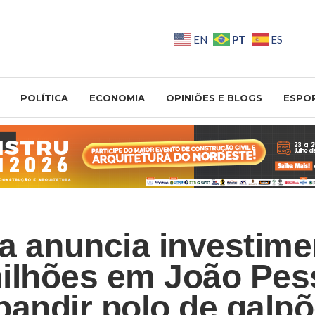
PT
EN
ES
POLÍTICA
ECONOMIA
OPINIÕES E BLOGS
ESPO
 anuncia investime
ilhões em João Pes
pandir polo de galp