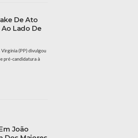
Fake De Ato
 Ao Lado De
 Virgínia (PP) divulgou
de pré-candidatura à
 Em João
 Dos Maiores