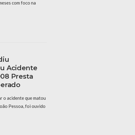
 meses com foco na
diu
u Acidente
08 Presta
berado
r o acidente que matou
oão Pessoa, foi ouvido