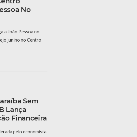
Centro
Pessoa No
a a João Pessoa no
ejo junino no Centro
araíba Sem
PB Lança
ão Financeira
derada pelo economista