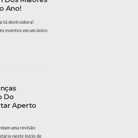
o Ano!
 tá destruidora!
es eventos em um único
anças
o Do
tar Aperto
endam uma revisão
ário neste início de