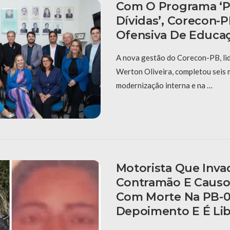
Com O Programa ‘P
Dívidas’, Corecon-
Ofensiva De Educaç
A nova gestão do Corecon-PB, li
Werton Oliveira, completou seis
modernização interna e na …
Motorista Que Inva
Contramão E Causo
Com Morte Na PB-0
Depoimento E É Li