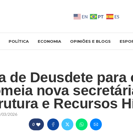
PT
EN
ES
POLÍTICA
ECONOMIA
OPINIÕES E BLOGS
ESPO
a de Deusdete para 
meia nova secretári
trutura e Recursos H
/03/2026
0