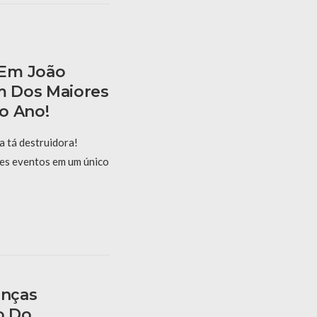
 Em João
 Dos Maiores
o Ano!
 tá destruidora!
es eventos em um único
anças
o Do