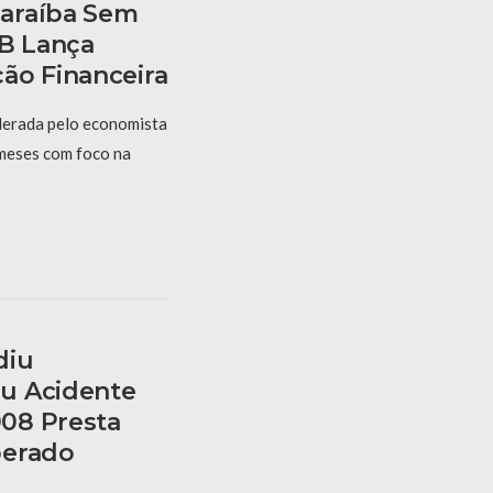
araíba Sem
PB Lança
ão Financeira
derada pelo economista
 meses com foco na
diu
u Acidente
08 Presta
berado