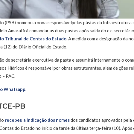
 (PSB) nomeou a nova responsávelpelas pástas da Infraestrutura e
 Melo Amaral irá comandar as duas pastas após saída do ex-secretár
do Tribunal de Contas do Estado
. A medida com a designação da no
a (12) do Diário Oficial do Estado.
ção de secretária exercutiva da pasta e assumirá internamente o com
sos Hídricos é responsável por obras estruturantes, além de ções 
o – PAC.
no Whatsapp.
TCE-PB
êdo
recebeu a indicação dos nomes
dos candidatos aprovados pela 
Contas do Estado no início da tarde da última terça-feira (10). Após