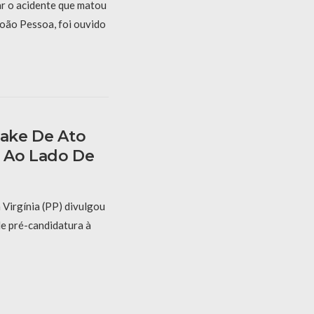
r o acidente que matou
oão Pessoa, foi ouvido
Fake De Ato
 Ao Lado De
 Virgínia (PP) divulgou
de pré-candidatura à