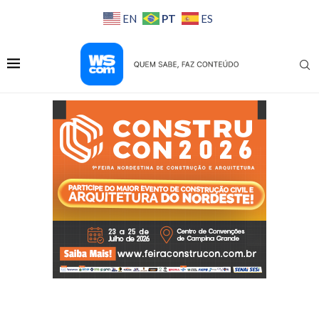
PT
EN
ES