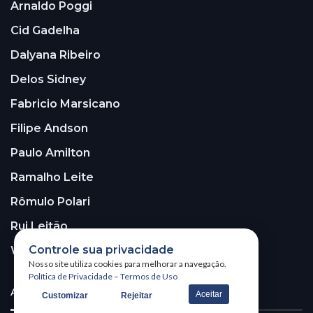
Arnaldo Poggi
Cid Gadelha
Dalyana Ribeiro
Delos Sidney
Fabricio Marsicano
Filipe Andson
Paulo Amilton
Ramalho Leite
Rômulo Polari
Rui Leitão
Controle sua privacidade
Walter Santos
Nosso site utiliza cookies para melhorar a navegação.
Política de Privacidade
–
Termos de Uso
ASSINE A NOSSA NEWSLETTER!
Aceitar
Customizar
Rejeitar