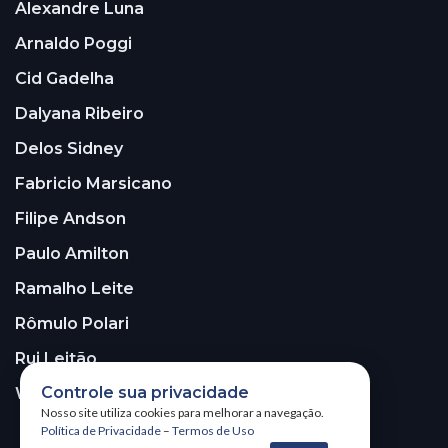
Alexandre Luna
Arnaldo Poggi
Cid Gadelha
Dalyana Ribeiro
Delos Sidney
Fabricio Marsicano
Filipe Andson
Paulo Amilton
Ramalho Leite
Rômulo Polari
Rui Leitão
Controle sua privacidade
Walter Santos
Nosso site utiliza cookies para melhorar a navegação.
Política de Privacidade
–
Termos de Uso