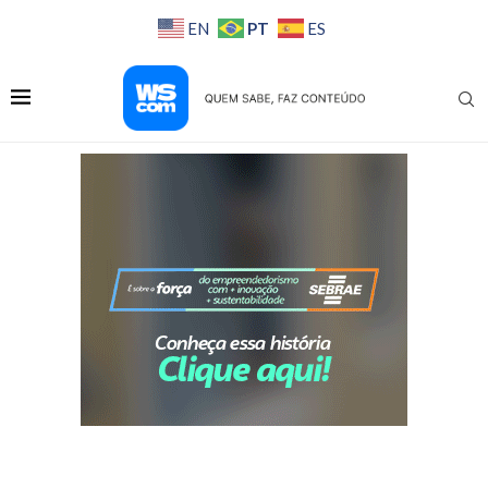
PT
EN
ES