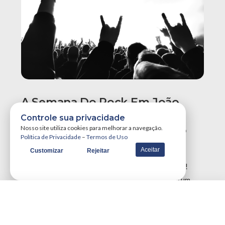
A Semana Do Rock Em João
Pessoa Promete Um Dos
Controle sua privacidade
Maiores Finais De Semana Do
Nosso site utiliza cookies para melhorar a navegação.
Política de Privacidade
–
Termos de Uso
Ano!
Aceitar
Customizar
Rejeitar
A Semana do Rock em João Pessoa tá destruidora!
Simplesmente teremos três grandes eventos em um
único final de semana, …