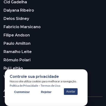
Cid Gadelha
Dalyana Ribeiro
Delos Sidney
Fabricio Marsicano
Filipe Andson
Paulo Amilton
Ramalho Leite
Rômulo Polari
Rui Leitão
Controle sua privacidade
Walter Santos
Nosso site utiliza cookies para melhorar a navegação.
Política de Privacidade
–
Termos de Uso
ASSINE A NOSSA NEWSLETTER!
Aceitar
Customizar
Rejeitar