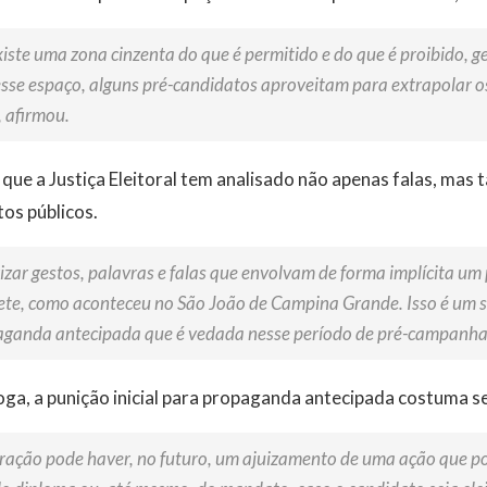
xiste uma zona cinzenta do que é permitido e do que é proibido, 
desse espaço, alguns pré-candidatos aproveitam para extrapolar os
, afirmou.
ue a Justiça Eleitoral tem analisado não apenas falas, mas
os públicos.
izar gestos, palavras e falas que envolvam de forma implícita um 
uete, como aconteceu no São João de Campina Grande. Isso é um
aganda antecipada que é vedada nesse período de pré-campanha”
a, a punição inicial para propaganda antecipada costuma se
eração pode haver, no futuro, um ajuizamento de uma ação que p