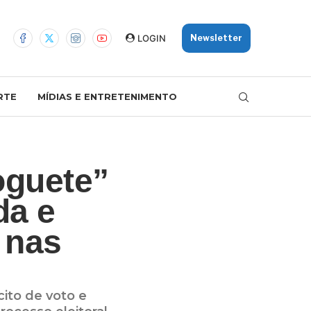
LOGIN
Newsletter
RTE
MÍDIAS E ENTRETENIMENTO
oguete”
da e
 nas
ito de voto e