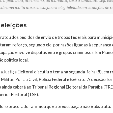
do diploma ou, até mesmo, do mandato, caso o candidato seja elei
de uma multa até a cassação e inelegibilidade em situações de re
eleições
atou dos pedidos de envio de tropas federais para municípi
itaram reforço, segundo ele, por razões ligadas à segurança e
cupação envolve disputas entre grupos criminosos. Em Pianc
o política local.
 Justiça Eleitoral discutiu o tema na segunda-feira (8), em 
a Militar, Polícia Civil, Polícia Federal e Exército. A decisão f
s ainda caberá ao Tribunal Regional Eleitoral da Paraíba (TRE
rior Eleitoral (TSE).
do, o procurador afirmou que a preocupação não é abstrata.