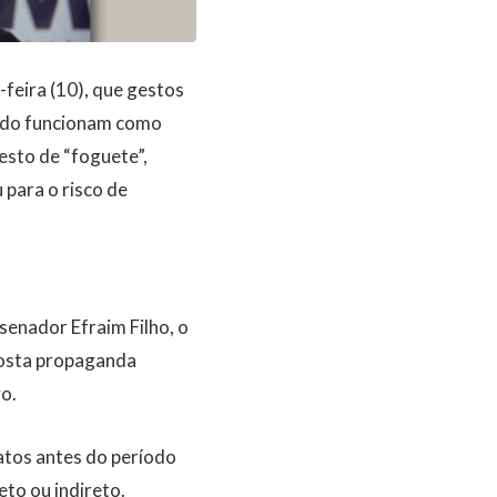
feira (10), que gestos
ando funcionam como
esto de “foguete”,
 para o risco de
senador Efraim Filho, o
posta propaganda
o.
atos antes do período
eto ou indireto.