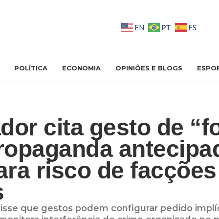
PT
EN
ES
POLÍTICA
ECONOMIA
OPINIÕES E BLOGS
ESPO
dor cita gesto de “f
opaganda antecipa
para risco de facções
s
isse que gestos podem configurar pedido implíc