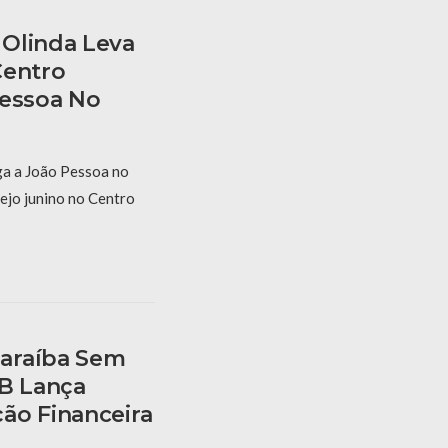
Olinda Leva
Centro
Pessoa No
a a João Pessoa no
ejo junino no Centro
araíba Sem
PB Lança
ão Financeira