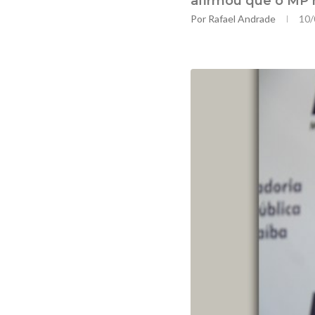
afirmou que o MP m
Por
Rafael Andrade
10/