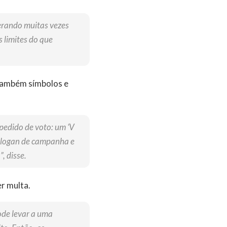
gerando muitas vezes
 limites do que
 também símbolos e
pedido de voto: um ‘V
 slogan de campanha e
, disse.
r multa.
ode levar a uma