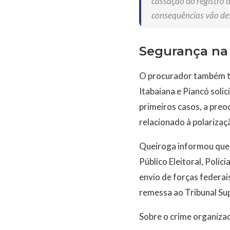
cassação do registro 
consequências vão des
Segurança na 
O procurador também tr
Itabaiana e Piancó solic
primeiros casos, a preo
relacionado à polarizaçã
Queiroga informou que a
Público Eleitoral, Políci
envio de forças federai
remessa ao Tribunal Supe
Sobre o crime organiza