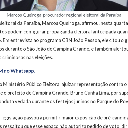
Marcos Queiroga, procurador regional eleitoral da Paraíba
leitoral da Paraíba, Marcos Queiroga, afirmou, nesta quarta-
tos podem configurar propaganda eleitoral antecipada qu
o. Em entrevista ao programa CBN João Pessoa, ele citou o g
cos durante o São João de Campina Grande, e também alertou
s criminosas nas eleições.
M no Whatsapp.
 Ministério Público Eleitoral ajuizar representação contra o 
e o prefeito de Campina Grande, Bruno Cunha Lima, por su
conduta vedada durante os festejos juninos no Parque do Pov
 legislação passou a permitir maior exposição de pré-candid
s ressaltou que esse espaço não autoriza pedido de voto, dir