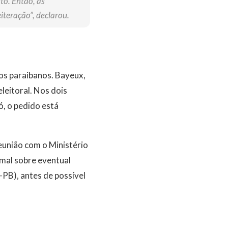
to. Então, as
iteração”, declarou.
os paraibanos. Bayeux,
leitoral. Nos dois
ó, o pedido está
reunião com o Ministério
ormal sobre eventual
-PB), antes de possível