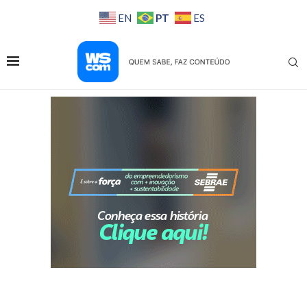
PT
EN
ES