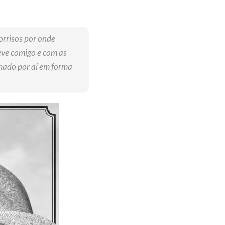
sorrisos por onde
eve comigo e com as
lhado por aí em forma