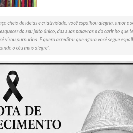
haço cheio de ideias e criatividade, você espalhou alegria, amor e 
esquecer do seu jeito único, das suas palavras e do carinho que t
ocê virou purpurina. E quero acreditar que agora você segue espa
ixando o céu mais alegre”.