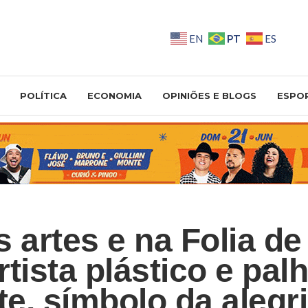
PT
EN
ES
POLÍTICA
ECONOMIA
OPINIÕES E BLOGS
ESPO
s artes e na Folia de
tista plástico e pal
te, símbolo da alegr