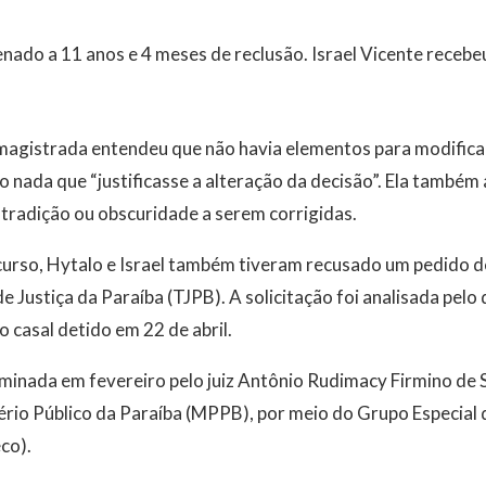
nado a 11 anos e 4 meses de reclusão. Israel Vicente recebe
 magistrada entendeu que não havia elementos para modifica
ado nada que “justificasse a alteração da decisão”. Ela també
tradição ou obscuridade a serem corrigidas.
curso, Hytalo e Israel também tiveram recusado um pedido d
de Justiça da Paraíba (TJPB). A solicitação foi analisada pe
 casal detido em 22 de abril.
inada em fevereiro pelo juiz Antônio Rudimacy Firmino de S
ério Público da Paraíba (MPPB), por meio do Grupo Especial
co).