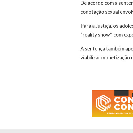
De acordo com a senten
conotação sexual envol
Para a Justiça, os adol
“reality show”, com exp
A sentença também apon
viabilizar monetização n