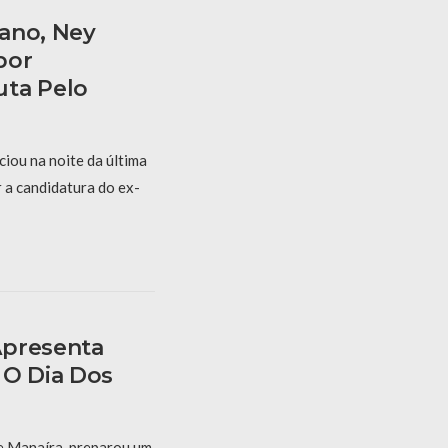
ano, Ney
bor
uta Pelo
iou na noite da última
r a candidatura do ex-
Apresenta
 O Dia Dos
e Manaíra, preparou um