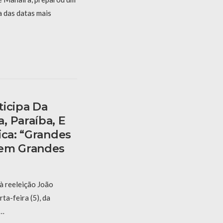
 das datas mais
ticipa Da
, Paraíba, E
ica: “grandes
cem Grandes
à reeleição João
ta-feira (5), da
 …