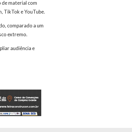
 de material com
m, TikTok e YouTube.
lado, comparado a um
isco extremo.
iar audiência e