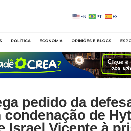
PT
EN
ES
S
POLÍTICA
ECONOMIA
OPINIÕES E BLOGS
ESP
ega pedido da defes
 condenação de Hyt
 Israel Vicente à pr