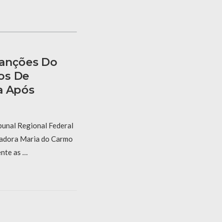
Sanções Do
os De
a Após
bunal Regional Federal
gadora Maria do Carmo
nte as …