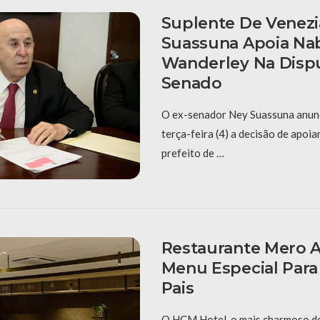
Suplente De Venezi
Suassuna Apoia Na
Wanderley Na Disp
Senado
O ex-senador Ney Suassuna anunc
terça-feira (4) a decisão de apoia
prefeito de …
Restaurante Mero 
Menu Especial Para
Pais
O HCM Hotel, o mais charmoso d