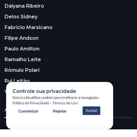
Dalyana Ribeiro
Delos Sidney
Fabricio Marsicano
Filipe Andson
Paulo Amilton
Ramalho Leite
Rômulo Polari
Rui Leitão
Controle sua privacidade
Walter Santos
Nosso site utiliza cookies para melhorar a navegação.
Política de Privacidade
–
Termos de Uso
ASSINE A NOSSA NEWSLETTER!
Aceitar
Customizar
Rejeitar
Receba nossa newsletter