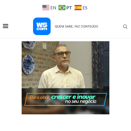
PT
EN
ES