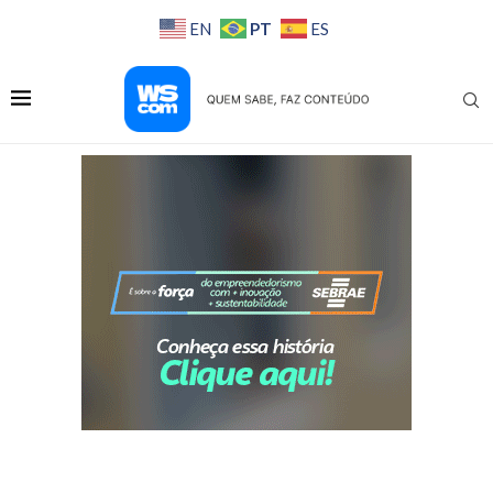
PT
EN
ES