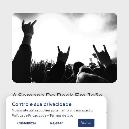
A Semana Do Rock Em João
Pessoa Promete Um Dos
Controle sua privacidade
Maiores Finais De Semana Do
Nosso site utiliza cookies para melhorar a navegação.
Política de Privacidade
–
Termos de Uso
Ano!
Aceitar
Customizar
Rejeitar