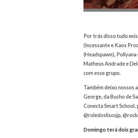
Por trás disso tudo exi
(Incessante e Kaos Prod
(Headspawn), Pollyana C
Matheus Andrade e Delo
com esse grupo.
Também deixo nossos ag
George, da Bucho de Sap
Conecta Smart School, 
@roledoslisosjp, @roc
Domingo terá dois gr