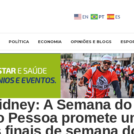
PT
EN
ES
POLÍTICA
ECONOMIA
OPINIÕES E BLOGS
ESPO
idney: A Semana do
o Pessoa promete u
 finais de semana d