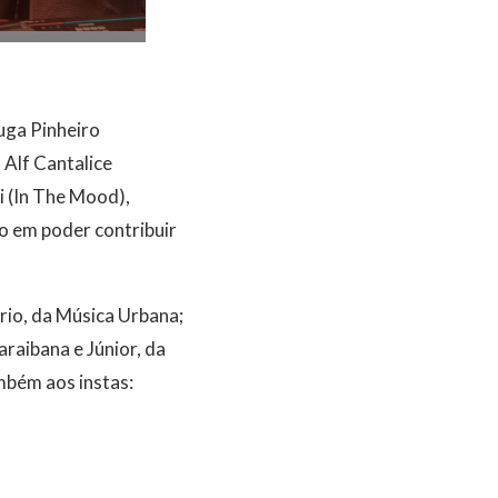
uga Pinheiro
 Alf Cantalice
i (In The Mood),
o em poder contribuir
io, da Música Urbana;
raibana e Júnior, da
mbém aos instas: