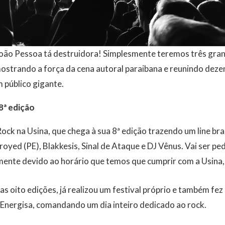
oão Pessoa tá destruidora! Simplesmente teremos três gra
mostrando a força da cena autoral paraibana e reunindo deze
 público gigante.
8ª edição
ck na Usina, que chega à sua 8ª edição trazendo um line br
yed (PE), Blakkesis, Sinal de Ataque e DJ Vênus. Vai ser pe
nte devido ao horário que temos que cumprir com a Usina
as oito edições, já realizou um festival próprio e também f
 Energisa, comandando um dia inteiro dedicado ao rock.