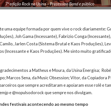
7ª edição Rock na Usina – Precession Band e público
ste uma equipe formada por quem vive o rock diariamente: G
uções), Joh Gama (Incessante), Fabrizio Conga (Incessante),
amilo, Jarlen Costa (Sistema Brutal e Kaos Produções), Lev
s (Incessante e Kaos Produções). Me sinto muito gratificad
radecimentos a Matheus e Moura, da Usina Energisa; Robér
o; Marcos Sena, da Music Obsession; Vitor, da Copiadora Pa
parceiros que sempre acreditaram e apoiaram esse rolê e ta
kemjp e @nopulsodorock que sempre nos divulgam.
andes festivais acontecendo ao mesmo tempo