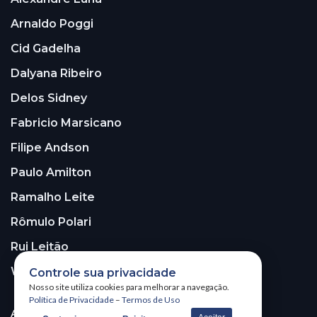
Arnaldo Poggi
Cid Gadelha
Dalyana Ribeiro
Delos Sidney
Fabricio Marsicano
Filipe Andson
Paulo Amilton
Ramalho Leite
Rômulo Polari
Rui Leitão
Walter Santos
Controle sua privacidade
Nosso site utiliza cookies para melhorar a navegação.
Política de Privacidade
–
Termos de Uso
ASSINE A NOSSA NEWSLETTER!