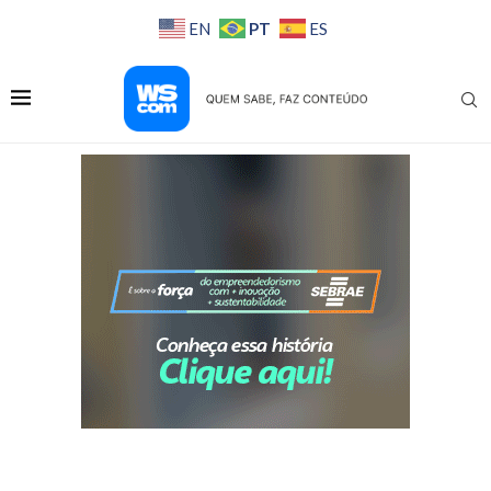
PT
EN
ES