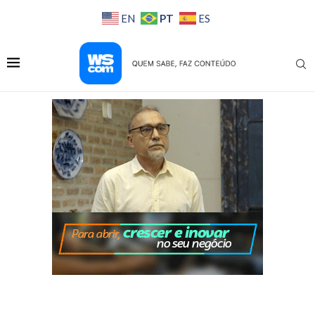
PT
EN
ES