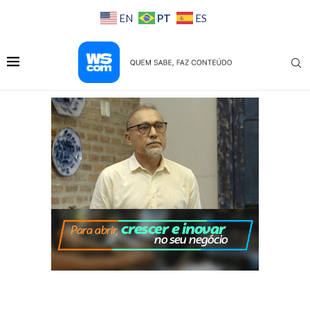
PT
EN
ES