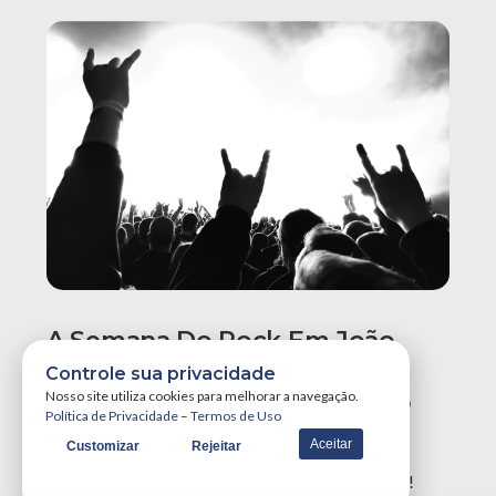
A Semana Do Rock Em João
Pessoa Promete Um Dos
Controle sua privacidade
Maiores Finais De Semana Do
Nosso site utiliza cookies para melhorar a navegação.
Política de Privacidade
–
Termos de Uso
Ano!
Aceitar
Customizar
Rejeitar
A Semana do Rock em João Pessoa tá destruidora!