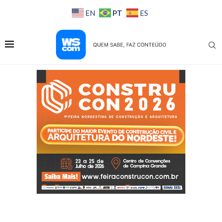
PT
EN
ES