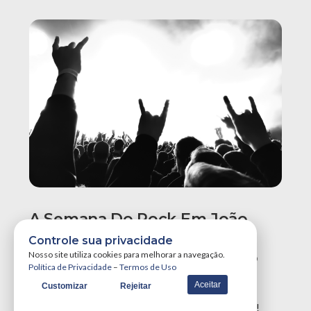
A Semana Do Rock Em João
Pessoa Promete Um Dos
Controle sua privacidade
Maiores Finais De Semana Do
Nosso site utiliza cookies para melhorar a navegação.
Política de Privacidade
–
Termos de Uso
Ano!
Aceitar
Customizar
Rejeitar
A Semana do Rock em João Pessoa tá destruidora!