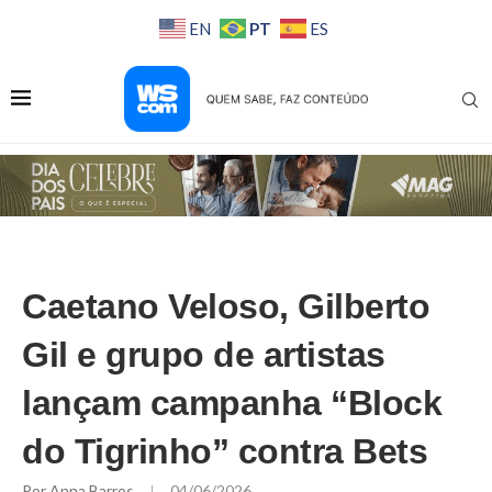
PT
EN
ES
Caetano Veloso, Gilberto
Gil e grupo de artistas
lançam campanha “Block
do Tigrinho” contra Bets
Por
Anna Barros
04/06/2026