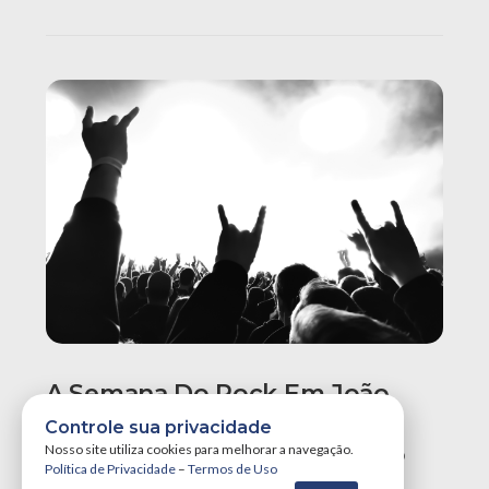
A Semana Do Rock Em João
Pessoa Promete Um Dos
Controle sua privacidade
Maiores Finais De Semana Do
Nosso site utiliza cookies para melhorar a navegação.
Política de Privacidade
–
Termos de Uso
Ano!