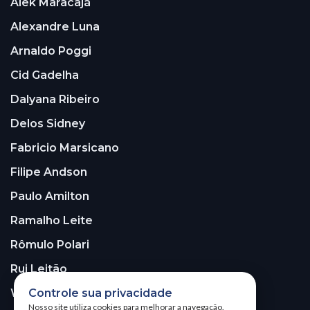
Alek Maracajá
Alexandre Luna
Arnaldo Poggi
Cid Gadelha
Dalyana Ribeiro
Delos Sidney
Fabricio Marsicano
Filipe Andson
Paulo Amilton
Ramalho Leite
Rômulo Polari
Rui Leitão
Controle sua privacidade
Walter Santos
Nosso site utiliza cookies para melhorar a navegação.