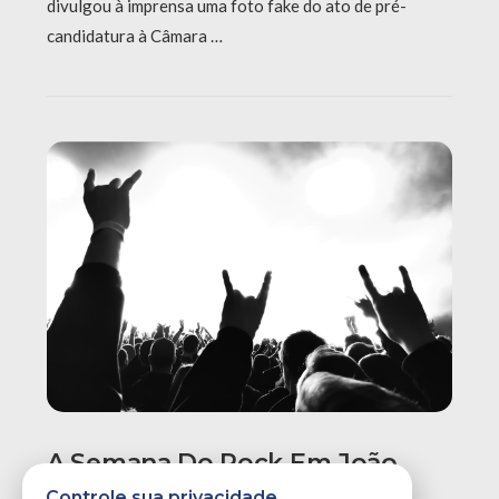
divulgou à imprensa uma foto fake do ato de pré-
candidatura à Câmara …
A Semana Do Rock Em João
Pessoa Promete Um Dos
Controle sua privacidade