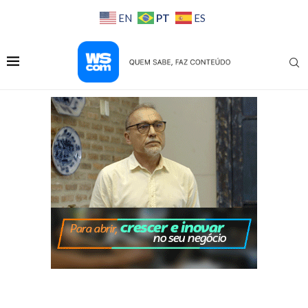
PT
EN
ES