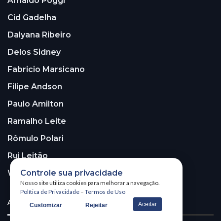
Arnaldo Poggi
Cid Gadelha
Dalyana Ribeiro
Delos Sidney
Fabricio Marsicano
Filipe Andson
Paulo Amilton
Ramalho Leite
Rômulo Polari
Rui Leitão
Controle sua privacidade
Walter Santos
Nosso site utiliza cookies para melhorar a navegação.
Política de Privacidade
–
Termos de Uso
ASSINE A NOSSA NEWSLETTER!
Aceitar
Customizar
Rejeitar