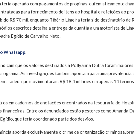
teria operado com pagamentos de propinas, eufemisticamente cham
ntratadas para fornecimento de itens ao hospital e refeições ao pr
bido R$ 70 mil, enquanto Tibério Limeira teria sido destinatário de 
dios descritos detalha a entrega da quantia a um motorista de Lim
 padre Egídio de Carvalho Neto.
no Whatsapp.
ndicam que os valores destinados a Pollyanna Dutra foram maiores
 programa. As investigações também apontam para uma prevalência
denn Tadeu, que movimentaram R$ 18,4 milhões em apenas 14 termos
tros em cadernos de anotações encontrados na tesouraria do Hospit
s financeiras. Entre os denunciados estão gestores como Amanda Da
 Egídio, que teria coordenado parte dos desvios.
ncia aborda exclusivamente o crime de organização criminosa, previ