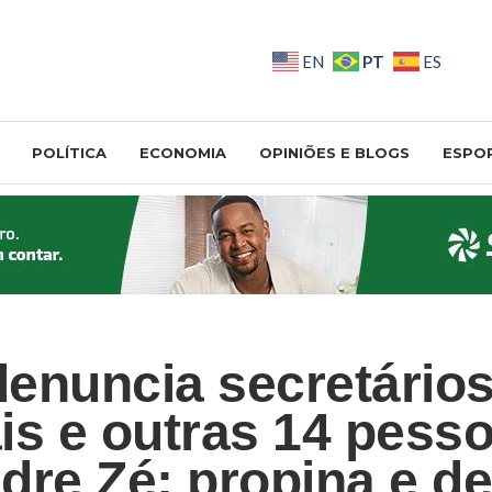
PT
EN
ES
POLÍTICA
ECONOMIA
OPINIÕES E BLOGS
ESPO
enuncia secretário
is e outras 14 pess
dre Zé; propina e d