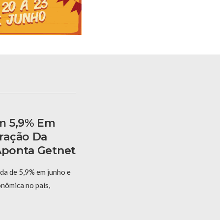
m 5,9% Em
ração Da
 Aponta Getnet
eda de 5,9% em junho e
onômica no país,