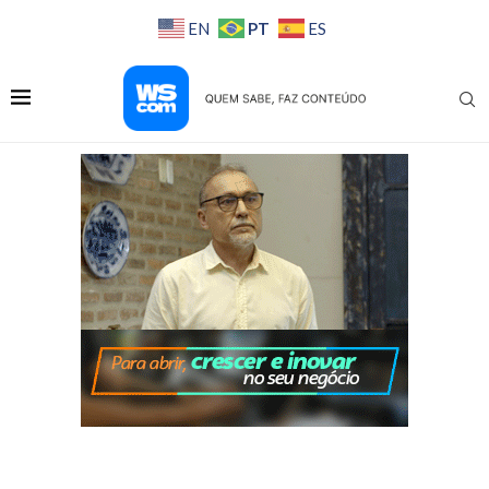
PT
EN
ES