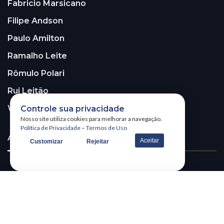
Fabricio Marsicano
Filipe Andson
Paulo Amilton
Ramalho Leite
Rômulo Polari
Rui Leitão
Walter Santos
Controle sua privacidade
Nosso site utiliza cookies para melhorar a navegação.
Política de Privacidade
–
Termos de Uso
ASSINE A NOSSA NEWSLETTER!
Aceitar
Customizar
Rejeitar
Receba nossa newsletter