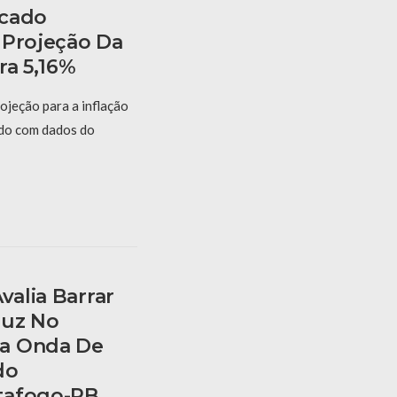
rcado
 Projeção Da
ra 5,16%
ojeção para a inflação
rdo com dados do
valia Barrar
ruz No
a Onda De
do
tafogo-PB