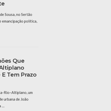
te
de Sousa, no Sertão
 emancipação política,
hões Que
Altiplano
 E Tem Prazo
a-Rio–Altiplano, um
de urbana de João
a …