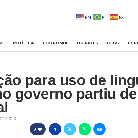
PT
EN
ES
AS
POLÍTICA
ECONOMIA
OPINIÕES E BLOGS
ESP
ção para uso de lin
no governo partiu de
al
02/2023
0