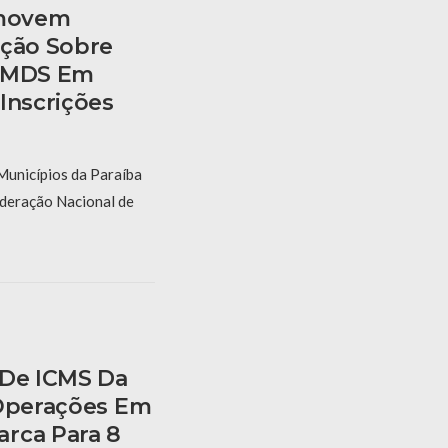
movem
ação Sobre
o MDS Em
Inscrições
Municípios da Paraíba
ederação Nacional de
 De ICMS Da
 Operações Em
rca Para 8