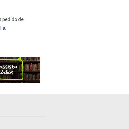
a pedido de
lia
.