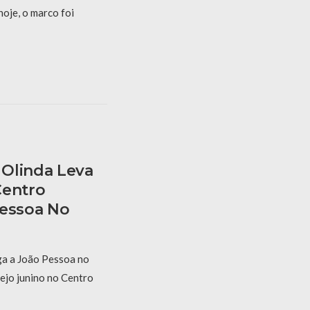
hoje, o marco foi
Olinda Leva
Centro
Pessoa No
a a João Pessoa no
ejo junino no Centro