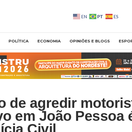
PT
EN
ES
POLÍTICA
ECONOMIA
OPINIÕES E BLOGS
ESPO
o de agredir motoris
ivo em João Pessoa 
ícia Civil