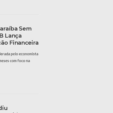
araíba Sem
PB Lança
ão Financeira
derada pelo economista
 meses com foco na
diu