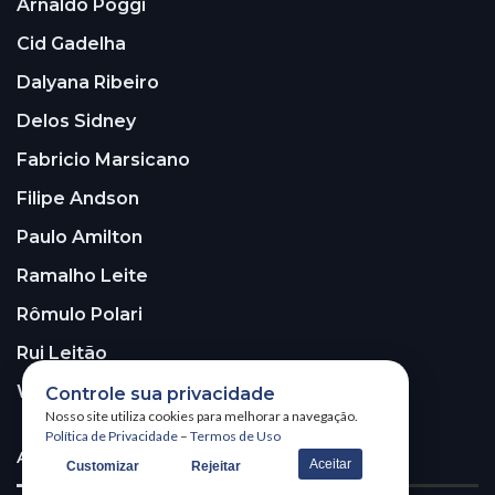
Arnaldo Poggi
Cid Gadelha
Dalyana Ribeiro
Delos Sidney
Fabricio Marsicano
Filipe Andson
Paulo Amilton
Ramalho Leite
Rômulo Polari
Rui Leitão
Walter Santos
Controle sua privacidade
Nosso site utiliza cookies para melhorar a navegação.
Política de Privacidade
–
Termos de Uso
ASSINE A NOSSA NEWSLETTER!
Aceitar
Customizar
Rejeitar