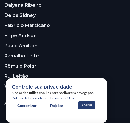
Dalyana Ribeiro
Delos Sidney
Fabricio Marsicano
Filipe Andson
Paulo Amilton
Ramalho Leite
Rômulo Polari
Rui Leitão
Walter Santos
Controle sua privacidade
Nosso site utiliza cookies para melhorar a navegação.
Política de Privacidade
–
Termos de Uso
ASSINE A NOSSA NEWSLETTER!
Aceitar
Customizar
Rejeitar
Receba nossa newsletter