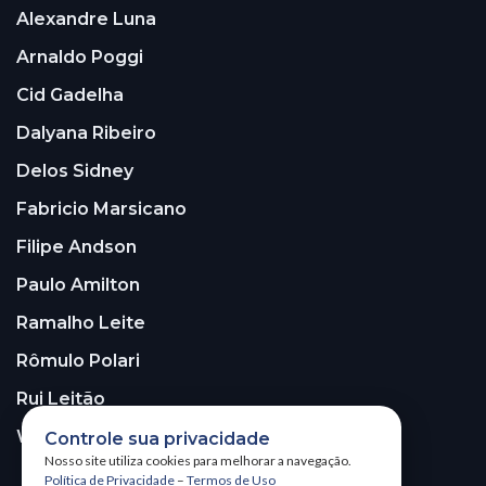
Alexandre Luna
Arnaldo Poggi
Cid Gadelha
Dalyana Ribeiro
Delos Sidney
Fabricio Marsicano
Filipe Andson
Paulo Amilton
Ramalho Leite
Rômulo Polari
Rui Leitão
Walter Santos
Controle sua privacidade
Nosso site utiliza cookies para melhorar a navegação.
Política de Privacidade
–
Termos de Uso