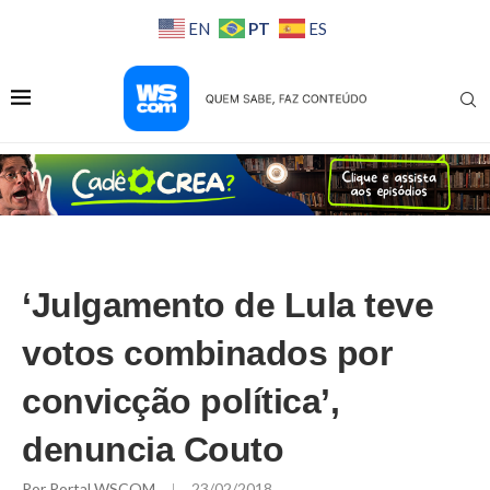
PT
EN
ES
‘Julgamento de Lula teve
votos combinados por
convicção política’,
denuncia Couto
Por
Portal WSCOM
23/02/2018